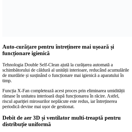
Auto-curățare pentru întreținere mai ușoară și
funcționare igienică
Tehnologia Double Self-Clean ajută la curățarea automată a
schimbătorului de căldură al unității interioare, reducând acumulările
de murdărie și susținând o funcționare mai igienică a aparatului în
timp.
Funcția X-Fan completează acest proces prin eliminarea umidității
rămase în unitatea interioară după funcționarea în răcire. Astfel,
riscul apariției mirosurilor neplăcute este redus, iar întreținerea
periodică devine mai ușor de gestionat.
Debit de aer 3D și ventilator multi-treaptă pentru
distribuție uniformă