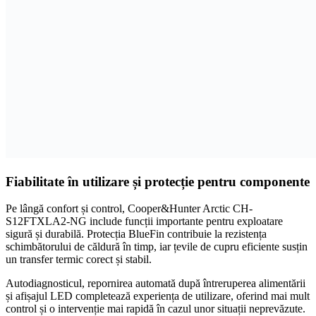
Fiabilitate în utilizare și protecție pentru componente
Pe lângă confort și control, Cooper&Hunter Arctic CH-
S12FTXLA2-NG include funcții importante pentru exploatare
sigură și durabilă. Protecția BlueFin contribuie la rezistența
schimbătorului de căldură în timp, iar țevile de cupru eficiente susțin
un transfer termic corect și stabil.
Autodiagnosticul, repornirea automată după întreruperea alimentării
și afișajul LED completează experiența de utilizare, oferind mai mult
control și o intervenție mai rapidă în cazul unor situații neprevăzute.