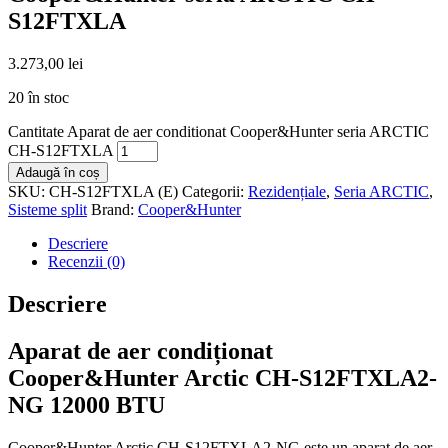
S12FTXLA
3.273,00
lei
20 în stoc
Cantitate Aparat de aer conditionat Cooper&Hunter seria ARCTIC
CH-S12FTXLA
Adaugă în coș
SKU:
CH-S12FTXLA (E)
Categorii:
Rezidențiale
,
Seria ARCTIC
,
Sisteme split
Brand:
Cooper&Hunter
Descriere
Recenzii (0)
Descriere
Aparat de aer condiționat
Cooper&Hunter Arctic CH-S12FTXLA2-
NG 12000 BTU
Cooper&Hunter Arctic CH-S12FTXLA2-NG este un aparat de aer