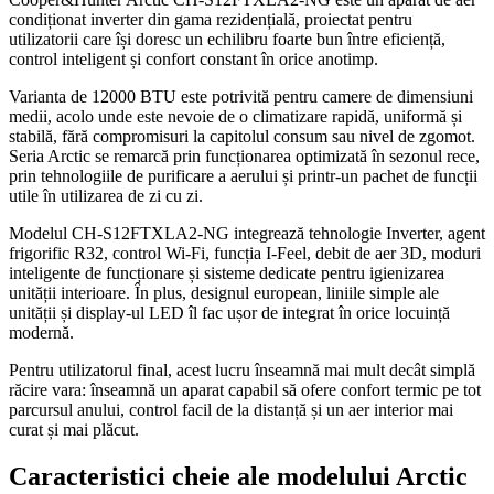
condiționat inverter din gama rezidențială, proiectat pentru
utilizatorii care își doresc un echilibru foarte bun între eficiență,
control inteligent și confort constant în orice anotimp.
Varianta de 12000 BTU este potrivită pentru camere de dimensiuni
medii, acolo unde este nevoie de o climatizare rapidă, uniformă și
stabilă, fără compromisuri la capitolul consum sau nivel de zgomot.
Seria Arctic se remarcă prin funcționarea optimizată în sezonul rece,
prin tehnologiile de purificare a aerului și printr-un pachet de funcții
utile în utilizarea de zi cu zi.
Modelul CH-S12FTXLA2-NG integrează tehnologie Inverter, agent
frigorific R32, control Wi-Fi, funcția I-Feel, debit de aer 3D, moduri
inteligente de funcționare și sisteme dedicate pentru igienizarea
unității interioare. În plus, designul european, liniile simple ale
unității și display-ul LED îl fac ușor de integrat în orice locuință
modernă.
Pentru utilizatorul final, acest lucru înseamnă mai mult decât simplă
răcire vara: înseamnă un aparat capabil să ofere confort termic pe tot
parcursul anului, control facil de la distanță și un aer interior mai
curat și mai plăcut.
Caracteristici cheie ale modelului Arctic