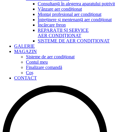
Consultanță în alegerea aparatului potrivit
Vânzare aer condiționat
Montaj profesional aer condiționat
Întreținere și mentenanță aer condiționat
Încărcare freon
REPARAȚII ȘI SERVICE
AER CONDIȚIONAT
SISTEME DE AER CONDIȚIONAT
GALERIE
MAGAZIN
Sisteme de aer condiționat
Contul meu
Finalizare comandă
Coș
CONTACT