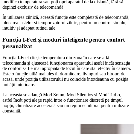
modifica temperatura sau poți opri aparatul de la distanță, fără să
depinzi exclusiv de telecomandă.
În utilizarea zilnică, această funcție este completată de telecomandă,
blocarea tastelor și temporizatorul zilnic, pentru un control simplu,
intuitiv și adaptat rutinei tale.
Funcția I-Feel și moduri inteligente pentru confort
personalizat
Funcția I-Feel citește temperatura din zona în care se află
telecomanda și ajustează funcționarea aparatului astfel încât senzația
de confort să fie mai apropiată de locul în care stai efectiv în cameră.
Este o funcție utilă mai ales în dormitoare, livinguri sau birouri de
acasă, unde poziția utilizatorului nu coincide întotdeauna cu poziția
unității interioare.
La aceasta se adaugă Mod Somn, Mod Silențios și Mod Turbo,
astfel încât poți alege rapid între o funcționare discretă pe timpul
nopții, climatizare accelerată sau un regim echilibrat pentru utilizare
constantă.