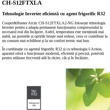
CH-S12FTXLA
Tehnologie Inverter eficientă cu agent frigorific R32
Cooper&Hunter Arctic CH-S12FTXLA2-NG folosește tehnologia
Inverter pentru a adapta permanent funcționarea compresorului la
necesarul real din încăpere. Astfel, temperatura este menținută mai
stabil, iar pornirile și opririle bruște sunt reduse, ceea ce contribuie la
un consum mai echilibrat și la un confort termic mai bun.
În combinație cu agentul frigorific R32 și cu tehnologia I-Action,
aparatul oferă o funcționare modernă, eficientă și precisă, potrivită
pentru utilizare frecventă atât în răcire, cât și în încălzire.