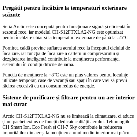
Pregătit pentru încălzire la temperaturi exterioare
scăzute
Seria Arctic este concepută pentru funcționare sigură și eficientă în
sezonul rece, iar modelul CH-S12FTXLA2-NG este optimizat
pentru încălzire chiar și la temperaturi exterioare de până la -25°C.
Pornirea caldă previne suflarea aerului rece la începutul ciclului de
încălzire, iar funcția de încălzire a carterului compresorului și
dezghețarea inteligentă contribuie la menținerea performanței
sistemului în condiții dificile de iarnă.
Funcția de menținere la +8°C este un plus valoros pentru locuințe
utilizate temporar, case de vacanță sau spații în care vrei să previi
răcirea excesivă cu un consum redus de energie.
Sisteme de purificare și filtrare pentru un aer interior
mai curat
Arctic CH-S12FTXLA2-NG nu se limitează la climatizare, ci aduce
și un pachet extins de funcții dedicate calității aerului. Tehnologiile
CH Smart Ion, Eco Fresh și CH-7 Sky contribuie la reducerea
impurităților din aer și la menținerea unui mediu interior mai plăcut.